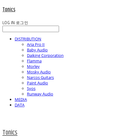
Tonics
LOG IN
로그인
DISTRIBUTION
Aria Pro II
Baby Audio
Daiking Corporation
Flamma
Morley
Mosky Audio
Narcos Guitars
Paint Audio
Syos
Runway Audio
MEDIA
DATA
Tonics