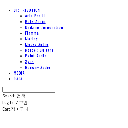
DISTRIBUTION
Aria Pro II
Baby Audio
Daiking Corporation
Flamma
Morley
Mosky Audio
Narcos Guitars
Paint Audio
Syos
Runway Audio
MEDIA
DATA
Search
검색
Log In
로그인
Cart
장바구니