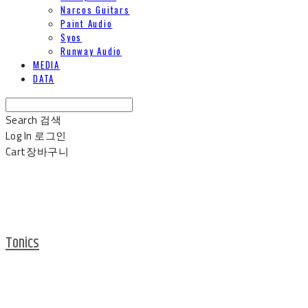
Narcos Guitars
Paint Audio
Syos
Runway Audio
MEDIA
DATA
Search
검색
Log In
로그인
Cart
장바구니
Tonics