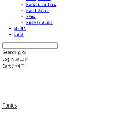
Narcos Guitars
Paint Audio
Syos
Runway Audio
MEDIA
DATA
Search
검색
Log In
로그인
Cart
장바구니
Tonics