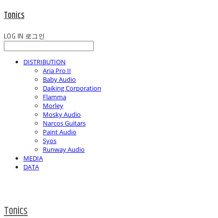
Tonics
LOG IN
로그인
DISTRIBUTION
Aria Pro II
Baby Audio
Daiking Corporation
Flamma
Morley
Mosky Audio
Narcos Guitars
Paint Audio
Syos
Runway Audio
MEDIA
DATA
Tonics