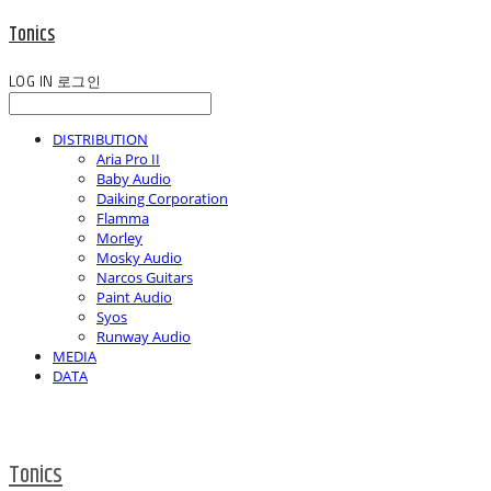
Tonics
LOG IN
로그인
DISTRIBUTION
Aria Pro II
Baby Audio
Daiking Corporation
Flamma
Morley
Mosky Audio
Narcos Guitars
Paint Audio
Syos
Runway Audio
MEDIA
DATA
Tonics