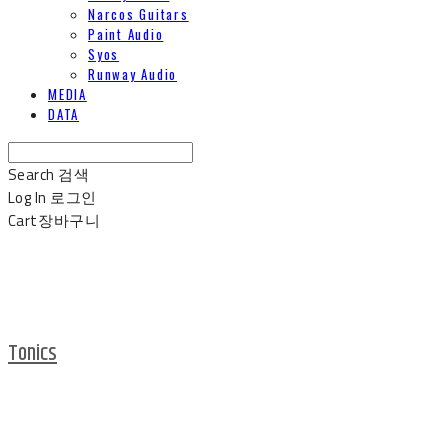
Narcos Guitars
Paint Audio
Syos
Runway Audio
MEDIA
DATA
Search
검색
Log In
로그인
Cart
장바구니
Tonics