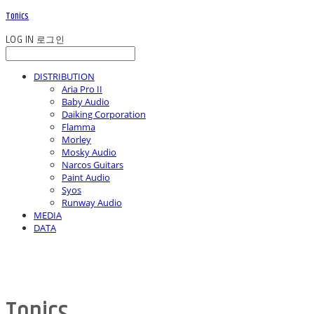
Tonics
LOG IN
로그인
DISTRIBUTION
Aria Pro II
Baby Audio
Daiking Corporation
Flamma
Morley
Mosky Audio
Narcos Guitars
Paint Audio
Syos
Runway Audio
MEDIA
DATA
Tonics