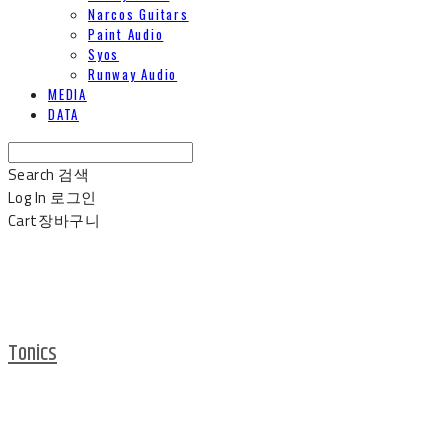
Narcos Guitars
Paint Audio
Syos
Runway Audio
MEDIA
DATA
Search
검색
Log In
로그인
Cart
장바구니
Tonics