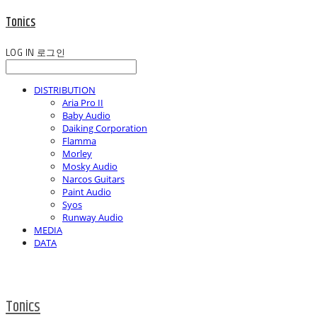
Tonics
LOG IN
로그인
DISTRIBUTION
Aria Pro II
Baby Audio
Daiking Corporation
Flamma
Morley
Mosky Audio
Narcos Guitars
Paint Audio
Syos
Runway Audio
MEDIA
DATA
Tonics