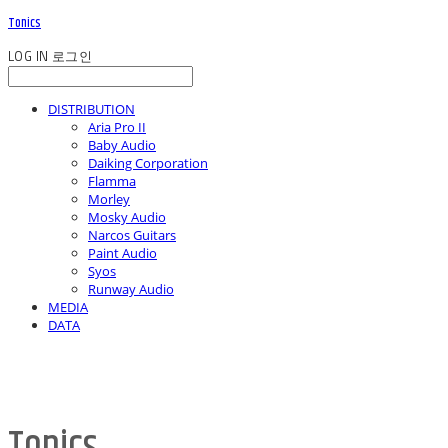
Tonics
LOG IN
로그인
DISTRIBUTION
Aria Pro II
Baby Audio
Daiking Corporation
Flamma
Morley
Mosky Audio
Narcos Guitars
Paint Audio
Syos
Runway Audio
MEDIA
DATA
Tonics